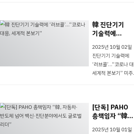
내용은 유튜브 영상
WHO 중국사무소
Investment for Gl
통해 확인하세요.
선임연구원, 제네바
Health Technolog
韓 진단기기
대한민국대표부
Foundation, 이하
기술력에
보건관으로 근무하며
‘라이트재단’)은 9월 
‘러브콜’…“코
국제 무대에서 경력
서울신라호텔에서 ‘Gl
2025년 10월 02일
대응, 세계적
쌓았다....
Health R&D Inve
진단기기 기술력에
본보기”
of RIGHT Foundat
‘러브콜’…“코로나 대
Achievement and
세계적 본보기” 미주
Opportunities A
필수 백신 등 돕는
보건을 위한 라이트
PAHO, 라이트재단
성과와 앞으로의 기회
주최 워크숍에
주제로 국제 연례포
[단독] PAHO
참석“한국 진단기기
개최했다. 이번 연례
총책임자 “韓,
기업에 관심있어”
APEC
자동차·반도체
“백신 쓰려면 정확한
보건과경제고위급회
2025년 10월 01일
넘어 백신·
진단이