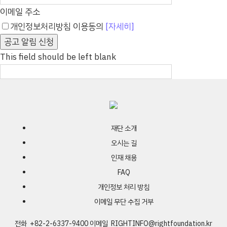
개최했다. 라이트재
이메일 주소
바이오 생산공정
개인정보처리방침 이용동의
[자세히]
실습교육 (RIGHT’s
공고 알림 신청
Vaccine
This field should be left blank
Manufacturing
Training)은 인천
송도의 연세대학교
국제캠퍼스에서
아프리카ㆍ아시아ㆍ
재단 소개
지역 총 13개국 41
오시는 길
대상으로 5주간
인재 채용
진행됐다. 교육생들
FAQ
실습교육 사전에...
개인정보 처리 방침
이메일 무단 수집 거부
전화 +82-2-6337-9400
이메일
RIGHTINFO@rightfoundation.kr