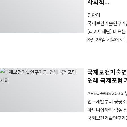
사회적
에서 추진한다. 이민
대표이사가
Alliance), 외교부와
가치페스타 대
라이트재단 대표는
취임했다고 밝혔다.
함께 평의회 특별
김한이
지난 15일 서울
이민원 신임
간담회를 개최했다.
국제보건기술연구기
종로구 라이트재단
대표이사는 30년간
간담회에는 취임 후
(라이트재단) 대표는
사무실에서...
국내외에서 폭넓게
처음으로 방한한 헬
8월 25일 서울에서
경력을 쌓아온 국제
클라크(Rt. Hon.
열린
보건 전문가이다.
Helen Clark) Gavi
사회적가치페스타
보건복지부에서
신임 이사회 의장과..
2025에서 대담에
의약품정책과장,
국제보건기술연
참여했습니다. 그는
국제협력담당관,
연례 국제포럼 
현장에서 라이브로
해외의료사업지원관,
진행된 대담에서 전
질병관리본부
APEC-WBS 202
세계 모두를 위한 필
긴급상황센터장 등
연구개발부터 공공조
보건 의료 기술 개발
주요 직책을
파트너십까지 핵심 
중요성을
역임했으며, OECD
국제보건기술연구기
강조했습니다. 자세
본부 정책분석담당관
김한이, Research