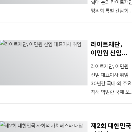
대비∙대응을 위해
확대 논의 라이트재
세계보건기구(WHO
개념검증 또는 예비
평의회 특별 간담회
가 아프리카
성능자료를 확보한
개최…Gavi 신임
분디부교형
기존 진단제품 또는
이사장 등 참석
에볼라바이러스병
플랫폼의 고도화 및
국제보건기술연구기
유행에 대해
라이트재단,
검증이 목표다....
(대표 이민원,
국제공중보건비상사
이민원 신임
Research
(PHEIC)를 선언한
대표이사 취임
Investment for
가운데, 국내에서
라이트재단, 이민원
Global Health
분디부교형 에볼라
신임 대표이사 취임
Technology
진단 분야의 연구개
30년간 국내·외 주요
Foundation, 이하
(R&D)에 특화해
직책 역임한 국제 보
‘라이트재단’)은 6월
지원하는 사업을
전문가
5일 서울 재단
단독으로
국제보건기술연구기
회의실에서
국제보건기술연구기
(라이트재단)은 30
세계백신면역연합
제2회 대한민국
(라이트재단)
이민원 신임
(Gavi, the Vaccine