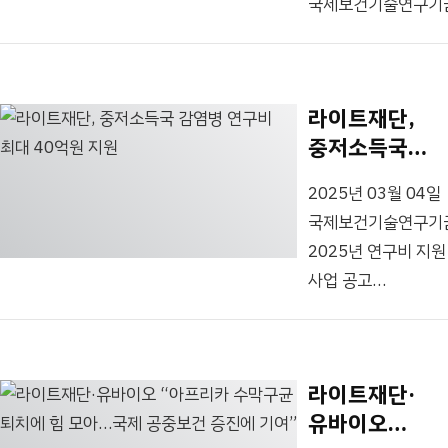
논의했다. 이번
국제보건기술연구기
국제보건기술연구기
간담회에는...
김한이, Research
주도한 이번 워크샵
Investment for Gl
정부와 국제기구, 국
Health Technolog
기업들이 연사로 참
라이트재단,
Foundation, 이하
보건 형평성을 위한 
중저소득국
‘라이트재단’)이 중
백신 개발 현황과
감염병 연구비
감염병 예방 및 관리
중저소득국과의 다양한
2025년 03월 04일
최대 40억원
제품개발연구비를 지
국제보건기술연구기
지원
지원 규모는 한 과제
2025년 연구비 지원
40억 원이며, 모집 
사업 공고
2025년 3월 10일
국제보건기술연구기
2025년 4월 14일 
(Research
(한국 시간 기준)까지
Investment for
바이오 R&D 기술을 
라이트재단·
Global Health
외 기업이 모두 참여
유바이오
Technology
가능하다....