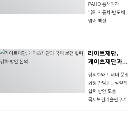
2025 세계바이오서
PAHO 총책임자
진단분야에서
필수”라이트재단
부대행사로...
“韓, 자동차·반도체
글로벌 리더”
“R&D에 계속 투자”
넘어 백신·
국제보건기술연구기
진단분야에서도
(라이트재단)이 개최
글로벌 리더”) 국제
‘RIGHT 워크숍:
보건 환경이 많이
PAHO, CEPI와
라이트재단,
달라진 지금, 한국의
함께하는 국제보건을
게이츠재단과
R&D 투자와 기술
위한 진단 R&D의
국제 보건 협력
이전은 공중보건에
기회’에서 폴
평의회와 트레버 문
강화 방안 논의
큰 영향을 준다 언급
크리스티안센
회장 간담회…실질적
라이트재단의
감염병혁신연합(CEP
협력 방안 도출
워크숍을 통해 국내
국제진단총괄이
국제보건기술연구기
진단기업 실무자들과
발표하고 있다. 국제
(대표 김한이,
네트워킹 크리스토퍼
보건 분야에서 한국의.
Research
림 범미보건기구
Investment for