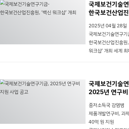
(PAHO) 전략기금
국제보건기술연
Global Health
총책임자가 서울
한국보건산업진
Technology
중구 신라호텔에서
‘백신 워크샵’ 
Foundation, 이하
헤럴드경제와
2025년 04월 28일
‘라이트재단’)은 8월
인터뷰하고 있다.
국제보건기술연구기
20일 서울에서 재단
크리스토퍼 림
한국보건산업진흥원,
평의회 회원사인 국
범미보건기구
워크샵’ 개최 세계 
주요 제약 바이오 기
(PAHO) 전략기금
백신 컨퍼런스인 세계
대표, 게이츠재단
총책임자와
회의(World Vaccin
국제보건 부문 트레
라이트재단 김한이
Congress)가 지난 
문델 회장과
국제보건기술연
대표이사가
24일까지 미국 워
게이츠재단의 국제
2025년 연구비
헤럴드경제와...
열린 가운데
보건 투자 방향과 국
사업 공고
국제보건기술연구기
바이오 업계의 백신,
중저소득국 감염병
한국보건산업진흥원
치료제, 진단기기 등
제품개발연구비, 과
‘한국 백신 워크샵’을
개발 진행 상황을
40억 원 지원
개최했습니다.