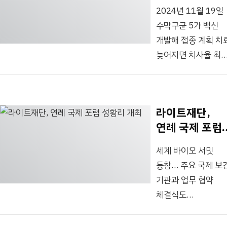
“아프리카
Foundation,
2024년 11월 19일
수막구균 퇴치
라이트재단)은
수막구균 5가 백신
힘 모아…국제
중저소득국의 감염병
개발해 접종 계획 치
공중보건 증진
예방 및 관리에 대한
늦어지면 치사율 최
기여”
제품개발연구비를
50% 질병 25년 원
지원한다고 4일
기술이전 29년 현지
밝혔다. 지원 규모는
공급 김한이
한 과제당 최대
라이트재단,
(왼쪽부터)라이트재
40억원이다. 모집
연례 국제 포럼
대표, 쇼넷 윌슨
기간은 오는 10일부
성황리 개최
바이오백 선임
4월 14일 오전 10시
세계 바이오 서밋
프로젝트 담당, 백영
(한국 시간 기준)
동참… 주요 국제 보
유바이오로직스 대표
까지다. 제약·바이오
기관과 업무 협약
리차드 고든 SAMRC
R&D 기술을 가진
체결식도
국제사업개발국장이
국내·외 기업이 모두
국제보건기술연구기
송도컨벤시아에서
참여 가능하다. 기사..
(대표 김한이,