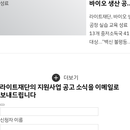
바이오 생산 공
지난 9월 온라인
(대표 성원근, 이하 G
거친 뒤, SBS
실습 교육 성료
동영상 서비스(OTT
(화) 국내 생명과학 
취재진이 수도권에
라이트재단, 바이오 
넷플릭스에 공개된
감염병 대응 연구개발
있는 의약품
공정 실습 교육 성료
다큐멘터리...
업무 협약을 체결했다
제조공장에
13개 중저소득국 4
기관은 신∙변종 감염
들어갑니다. 원본
대상…”백신 불평등
중저소득국에서 발생하
영상 보기...
해결의 중심될 것”
국제보건기술연구기
(이하 라이트재단)은
’라이트재단 바이오
더보기
생산공정 실습교육
라이트재단의 지원사업 공고 소식을 이메일로
(RIGHT’s Vaccine
보내드립니다
Manufacturing
Training)’ 수료식을
8월 2일 연세대학교
신청자 이름
신촌캠퍼스 최영홀