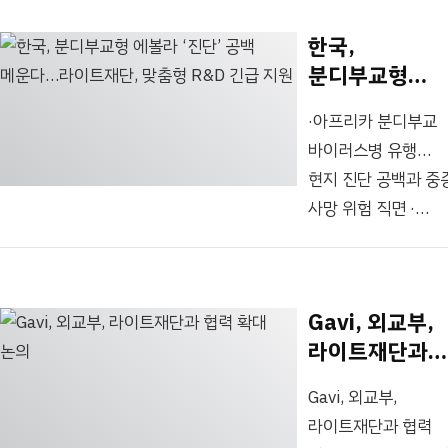
에볼라바이러스병
한국,
유행에 대비∙대응을
분디부교형
하기 위한 ‘2026
에볼라 ‘진단’
제품개발연구비
·아프리카 분디부교
공백 메운다…
특정분야 지원사업’
바이러스병 유행…
라이트재단,
7월 22일 공고한다
현지 진단 공백과 중
맞춤형 R&D
밝혔다. 재단은 공고
사망 위험 직면 ·
긴급 지원
통해
취임 4개월 맞은
에볼라바이러스병의
이민원 라이트재단
진단 분야 관련
대표의 첫 R&D 긴급
연구개발을 지원한다
Gavi, 외교부,
구호 행보 ·국내의
구체적으로는
라이트재단과
우수한 분자진단 및
분디부교
협력 확대 논의
신속 진단 플랫폼
바이러스병을 포함한
Gavi, 외교부,
고도화…중저소득국
에볼라바이러스병의
라이트재단과 협력
공급 유도