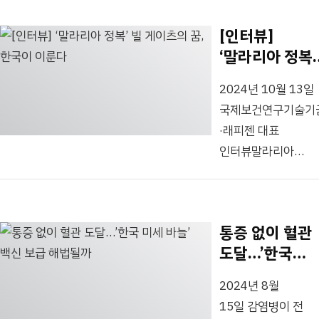
열린 간담회에서
Research
포즈를 취하고 있다.
[인터뷰]
Investment for
국제보건기술연구기
‘말라리아 정복’
Global Health
(라이트재단)과
빌 게이츠의 꿈,
Technology
유바이오로직스
2024년 10월 13일
한국이 이룬다
Foundation, 이하
(206650)가
국제보건연구기술기
‘라이트재단’)은 11
아프리카 수막구균
·래피젠 대표
12일(화) 송도
퇴치에 힘을 모은다.
인터뷰말라리아
컨벤시아에서 ‘필수
라이트재단은
돌연변이 잡는
보건 기술에 공평한
중저소득국 감염병
진단키트
접근을 위한 연구개
예방을 목표로
개발에티오피아·
추진’을 주제로 연례
통증 없이 혈관
보건복지부,...
브라질서 임상시험
포럼을 개최했다.
도달…’한국
진행 10일 서울
포럼은 보건복지부와
미세 바늘’ 백신
종로구
세계보건기구(WHO
2024년 8월
보급 해법될까
국제보건연구기술기
가 공동으로 개최한
15일 감염병이 전
(라이트재단)