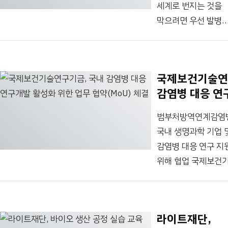
‘2024 세계 바이오
세계로 번지는 것을
사무실에서 만난
서밋(World Bio
막으려면 우선 발병
박재구 래피젠 대표
Summit)’의
나라에서 백신을 제
(왼쪽)와 김한이
부대행사로
맞추는 게 중요하죠.
라이트재단 대표
보건복지부,
그런데 백신은 반드
(오른쪽)./라이트재
국제보건기술연
아시아개발은행
낮은 온도에서
지난 2022년
감염병 대응 연
(ADB),
운반해야 하기 때문
마이크로소프트(MS
위한 업무 협약(
국제의약품구매기구
일부 지역에서는
창업자 빌 게이츠는
범부처방역연계감염
(Unitaid), LG 화학,..
백신이 제대로 쓰이
영국 BBC 방송과의
국내 생명과학 기업 
못하고 있습니다. 이
인터뷰에서
감염병 대응 연구 지
문제를 해결할 방법
“자선사업으로 많은
위해 협업 국제보건
조동찬
것을 이룰 수 있다고
김한이, Research I
의학전문기자가
본다”며 “소아마비
Global Health Te
취재했습니다. 세균
말라리아 퇴치가 나
Foundation, 이하
침투할 수 없도록
라이트재단,
꿈”이라고 말했다.
범부처방역연계감염
소독 같은 절차를