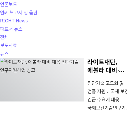
언론보도
연례 보고서 및 출판
RIGHT News
파트너 뉴스
전체
보도자료
뉴스
라이트재단,
에볼라 대비·
대응 진단기술
진단기술 고도화 및
연구지원사업
검증 지원… 국제 보
공고
긴급 수요에 대응
국제보건기술연구기
(라이트재단, 대표이
이민원)은