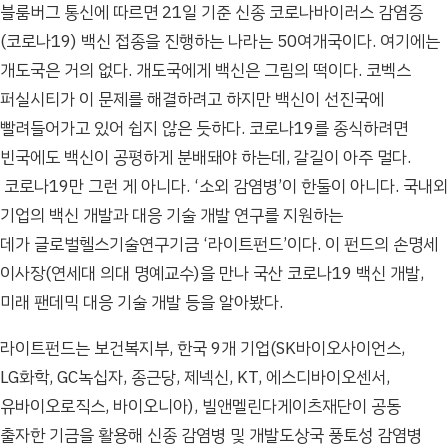
블룸버그 통신에 따르면 21일 기준 신종 코로나바이러스 감염증
(코로나19) 백신 접종을 진행하는 나라는 50여개국이다. 여기에는
개도국은 거의 없다. 개도국에게 백신은 그림의 떡이다. 코벡스
퍼실시티가 이 문제를 해결하려고 하지만 백신이 선진국에
빨려들어가고 있어 쉽지 않은 듯하다. 코로나19를 종식하려면
빈국에도 백신이 공평하게 분배돼야 하는데, 갈길이 아주 멀다.
코로나19만 그런 게 아니다. ‘소외 감염병’이 한둘이 아니다. 국내외
기업의 백신 개발과 대응 기술 개발 연구를 지원하는
데가 글로벌헬스기술연구기금 ‘라이트펀드’이다. 이 펀드의 손명세
이사장(연세대 의대 명예교수)을 만나 국산 코로나19 백신 개발,
미래 팬데믹 대응 기술 개발 등을 알아봤다.
라이트펀드는 보건복지부, 한국 9개 기업(SK바이오사이언스,
LG화학, GC녹십자, 종근당, 제넥신, KT, 에스디바이오센서,
유바이오로직스, 바이오니아), 빌앤멜린다게이츠재단이 공동
출자한 기금을 활용해 신종 감염병 및 개발도상국 풍토성 감염병