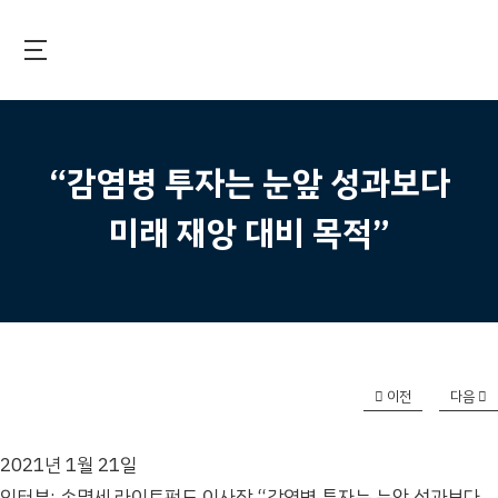
Skip
to
main
국제보건기술연구기금
content
“감염병 투자는 눈앞 성과보다
미래 재앙 대비 목적”
이전
다음
2021년 1월 21일
인터뷰: 손명세 라이트펀드 이사장 “감염병 투자는 눈앞 성과보다