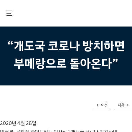
Skip
to
main
국제보건기술연구기금
content
“개도국 코로나 방치하면
부메랑으로 돌아온다”
이전
다음
2020년 4월 28일
인터뷰: 문창진 라이트펀드 이사장 “개도국 코로나 방치하면