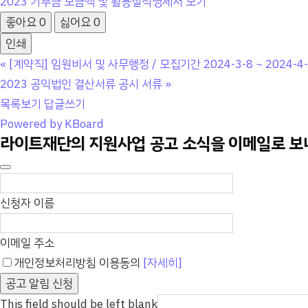
2023 기부금 모금액 및 활용실적명세서 보기
좋아요
0
싫어요
0
인쇄
«
[계약직] 임원비서 및 사무행정 / 모집기간 2024-3-8 ~ 2024-4-
2023 공익법인 결산서류 공시 서류
»
목록보기
답글쓰기
Powered by KBoard
라이트재단의 지원사업 공고 소식을 이메일로 
신청자 이름
이메일 주소
개인정보처리방침 이용동의
[자세히]
공고 알림 신청
This field should be left blank