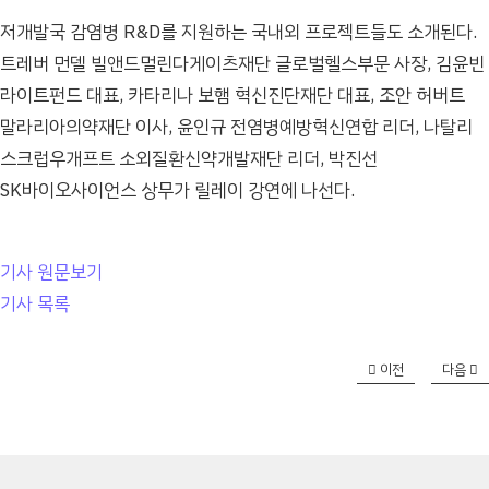
저개발국 감염병 R&D를 지원하는 국내외 프로젝트들도 소개된다.
트레버 먼델 빌앤드멀린다게이츠재단 글로벌헬스부문 사장, 김윤빈
라이트펀드 대표, 카타리나 보햄 혁신진단재단 대표, 조안 허버트
말라리아의약재단 이사, 윤인규 전염병예방혁신연합 리더, 나탈리
스크럽우개프트 소외질환신약개발재단 리더, 박진선
SK바이오사이언스 상무가 릴레이 강연에 나선다.
기사 원문보기
기사 목록
이전
다음