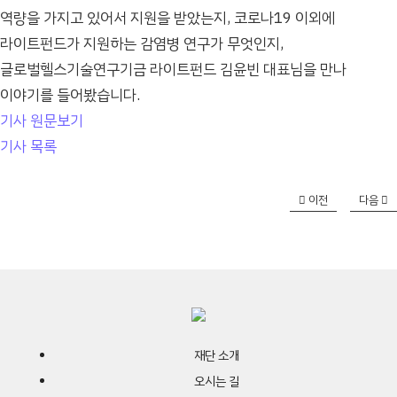
역량을 가지고 있어서 지원을 받았는지, 코로나19 이외에
라이트펀드가 지원하는 감염병 연구가 무엇인지,
글로벌헬스기술연구기금 라이트펀드 김윤빈 대표님을 만나
이야기를 들어봤습니다.
기사 원문보기
기사 목록
이전
다음
재단 소개
오시는 길