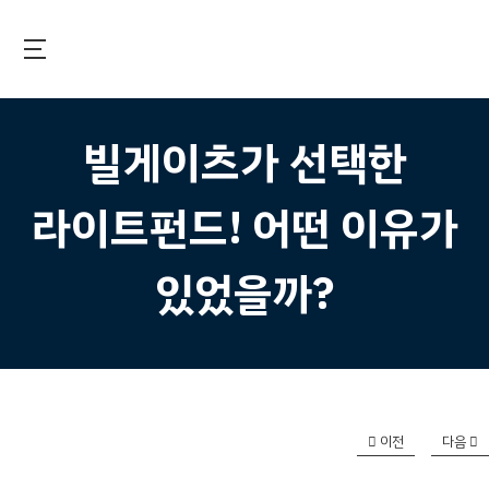
Skip
to
main
국제보건기술연구기금
content
빌게이츠가 선택한
라이트펀드! 어떤 이유가
있었을까?
이전
다음