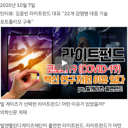
2020년 10월 7일
인터뷰: 김윤빈 라이트펀드 대표 “22개 감염병 대응 기술
포트폴리오 구축”
빌 게이츠가 선택한 라이트펀드! 어떤 이유가 있었을까?
의학신문 게재
빌앤멜린다게이츠재단이 출연한 라이트펀드. 라이트펀드가 어떤