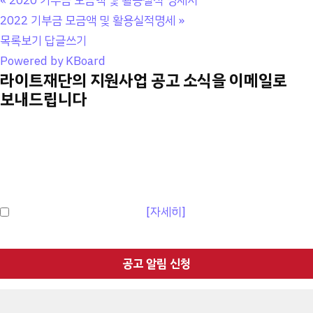
«
2020 기부금 모금액 및 활용실적 명세서
2022 기부금 모금액 및 활용실적명세
»
목록보기
답글쓰기
Powered by KBoard
라이트재단의 지원사업 공고 소식을 이메일로
보내드립니다
신청자 이름
이메일 주소
개인정보처리방침 이용동의
[자세히]
공고 알림 신청
This