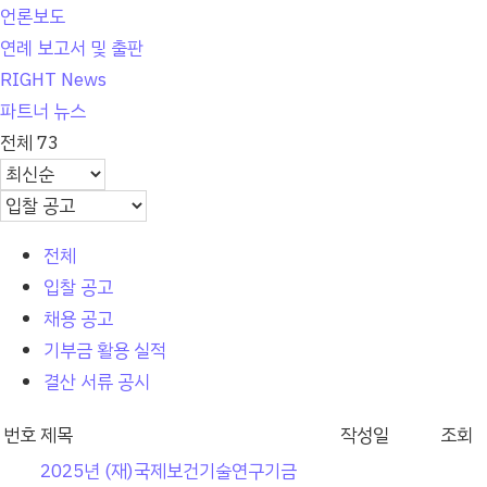
언론보도
연례 보고서 및 출판
RIGHT News
파트너 뉴스
전체 73
전체
입찰 공고
채용 공고
기부금 활용 실적
결산 서류 공시
번호
제목
작성일
조회
2025년 (재)국제보건기술연구기금