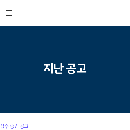
Skip
to
main
국제보건기술연구기금
content
지난 공고
접수 중인 공고