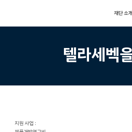
Skip
국제보건기술연구기금
to
재단 소
main
content
텔라세벡을
지원 사업 :
제품개발연구비