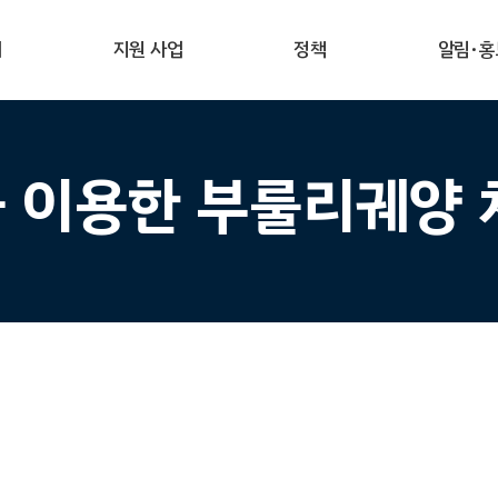
개
지원 사업
정책
알림·홍
 이용한 부룰리궤양 