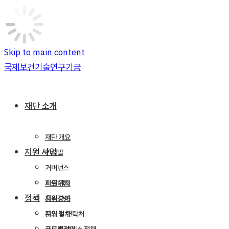
Skip to main content
국제보건기술연구기금
재단 소개
재단 개요
지원 사업
인사말
거버넌스
파트너십
지원 원칙
정책
윤리강령
지원 분야
문의 및 연락처
지원 절차