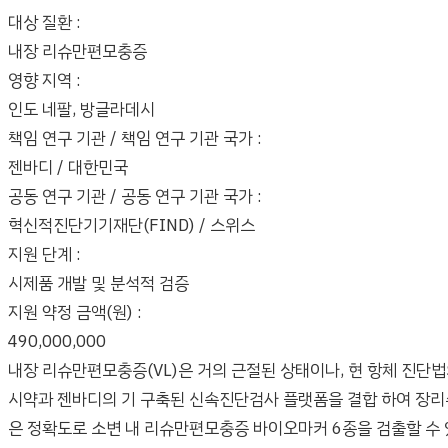
대상 질환 :
내장 리슈만편모충증
영향 지역 :
인도 네팔, 방글라데시
책임 연구 기관 / 책임 연구 기관 국가 :
젠바디 / 대한민국
공동 연구 기관 / 공동 연구 기관 국가 :
혁신적진단기기재단(FIND) / 스위스
지원 단계 :
시제품 개발 및 분석적 검증
지원 약정 금액(원) :
490,000,000
내장 리슈만편모충증(VL)은 거의 근절된 상태이나, 현 항체 진단
시약과 젠바디의 기 구축된 신속진단검사 플랫폼을 결합 하여 장리슈
은 정확도로 소변 내 리슈만편모충증 바이오마커 6종을 검출할 수 