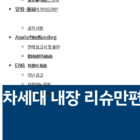
포트폴리오
글로벌 액세스 정책
알림·홍보
미디어 가이드라인
공지 사항
Apply for Funding
언론보도
연례 보고서 및 출판
RIGHT News
접수 중인 공고
ENG
파트너 뉴스
지원서 제출
지난 공고
자주하는 질문
차세대 내장 리슈만
공고 알림 신청