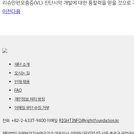
리슈만편모충증(VL) 진단시약 개발에 대한 통찰력을 얻을 것으로 
이전
다음
재단 소개
오시는 길
인재 채용
FAQ
개인정보 처리 방침
이메일 무단 수집 거부
전화 +82-2-6337-9400
이메일
RIGHTINFO@rightfoundation.kr
재단법인 국제보건기술연구기금
대표이사 이민원
(우)03145 서울 종로구 우정국