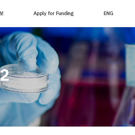
보
Apply for Funding
ENG
2