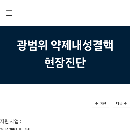
Skip
to
main
국제보건기술연구기금
content
광범위 약제내성결핵
현장진단
이전
다음
지원 사업 :
제품개발연구비