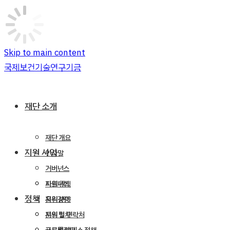
Skip to main content
국제보건기술연구기금
재단 소개
재단 개요
지원 사업
인사말
거버넌스
파트너십
지원 원칙
정책
윤리강령
지원 분야
문의 및 연락처
지원 절차