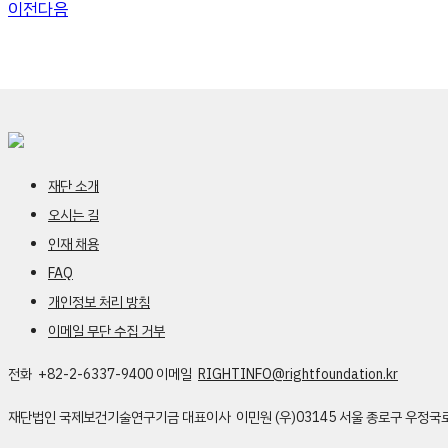
이전
다음
재단 소개
오시는 길
인재 채용
FAQ
개인정보 처리 방침
이메일 무단 수집 거부
전화 +82-2-6337-9400
이메일
RIGHTINFO@rightfoundation.kr
재단법인 국제보건기술연구기금
대표이사 이민원
(우)03145 서울 종로구 우정국