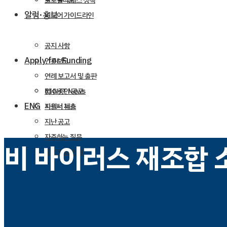
포트폴리오
글로벌 액세스 정책
알림·홍보
미디어 가이드라인
공지 사항
Apply for Funding
언론보도
연례 보고서 및 출판
RIGHT News
접수 중인 공고
ENG
파트너 뉴스
지원서 제출
지난 공고
자주하는 질문
비 바이러스 재조합 
공고 알림 신청