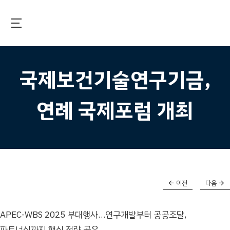
Skip
to
main
국제보건기술연구기금
content
국제보건기술연구기금,
연례 국제포럼 개최
이전
다음
APEC-WBS 2025 부대행사…연구개발부터 공공조달,
파트너십까지 핵심 전략 공유