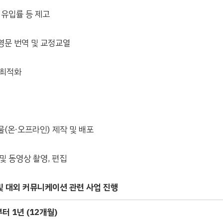
 유입률 등 제고
문 번역 및 교정교열
 최적화
(온∙오프라인) 제작 및 배포
및 동영상 촬영, 편집
및 대외 커뮤니케이션 관련 사업 진행
부터
1
년
(12
개월
)