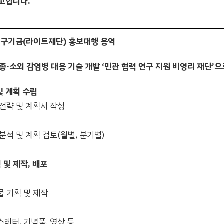
고합니다.
연구기금
(
라이트재단
)
홍보대행 용역
신종
·
소외 감염병 대응
기술 개발
‘
민관
협력 연구
지원 비영리
재단
’
으
및 계획
수립
전략 및 계획서 작성
분석 및 계획 검토(월별, 분기별)
 및 제작
,
배포
 기획 및 제작
레터, 기념품, 영상 등