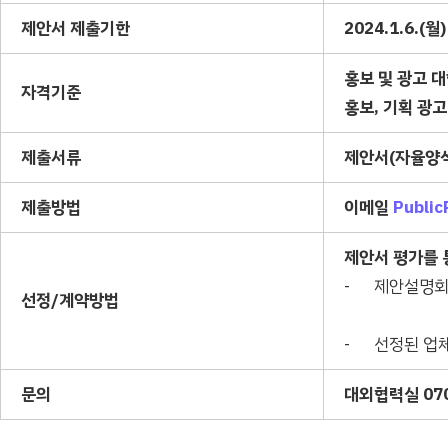
제안서 제출기한
202
4
.1.6
.(월
)
홍보 및 광고 
자격기준
홍보
,
기획 광고
제출서류
제안서
(
자율양
제출방법
이메일
Public
제안서 평가를 
- 제안설명회
선정
/
계약방법
- 선정된 업체
문의
대외협력실
07