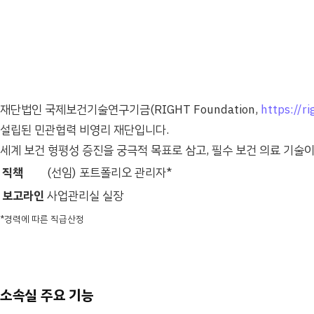
재단법인 국제보건기술연구기금(RIGHT Foundation,
https://r
설립된 민관협력 비영리 재단입니다.
세계 보건 형평성 증진을 궁극적 목표로 삼고, 필수 보건 의료 기술
직책
(선임) 포트폴리오 관리자*
보고라인
사업관리실 실장
*경력에 따른 직급산정
소속실 주요 기능